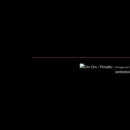
Om Oss
Privatliv
•
• Designed 
webbdesi